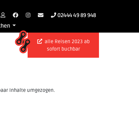
02444 49 89 948
chen
alle Reisen 2023 ab
sofort buchbar
 paar Inhalte umgezogen.