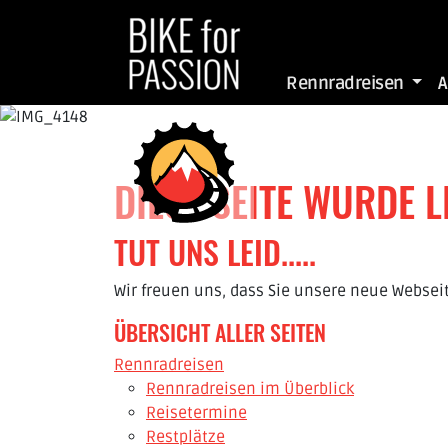
zum Inhalt
Rennradreisen
DIESE SEITE WURDE 
TUT UNS LEID.....
Wir freuen uns, dass Sie unsere neue Websei
ÜBERSICHT ALLER SEITEN
Rennradreisen
Rennradreisen im Überblick
Reisetermine
Restplätze