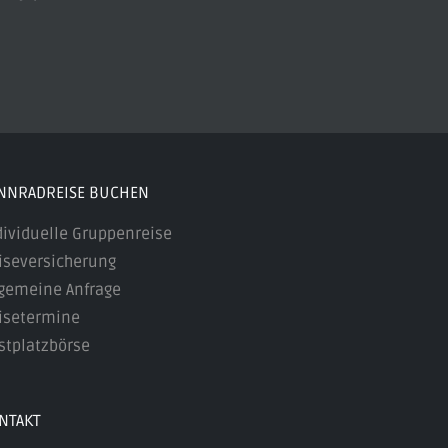
NNRADREISE BUCHEN
dividuelle Gruppenreise
iseversicherung
lgemeine Anfrage
isetermine
stplatzbörse
NTAKT