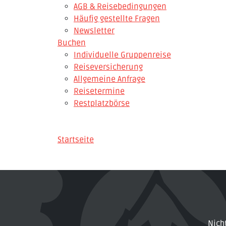
AGB & Reisebedingungen
Häufig gestellte Fragen
Newsletter
Buchen
Individuelle Gruppenreise
Reiseversicherung
Allgemeine Anfrage
Reisetermine
Restplatzbörse
Startseite
Nich