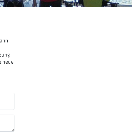
Dann
tzung
e neue