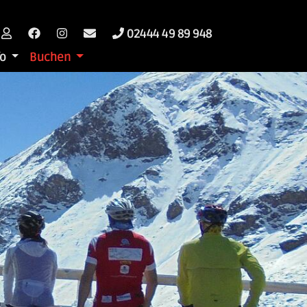
02444 49 89 948
fo
Buchen