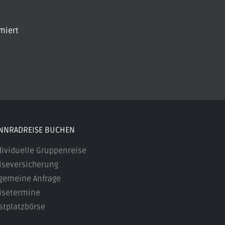
miert
NNRADREISE BUCHEN
dividuelle Gruppenreise
iseversicherung
lgemeine Anfrage
isetermine
stplatzbörse