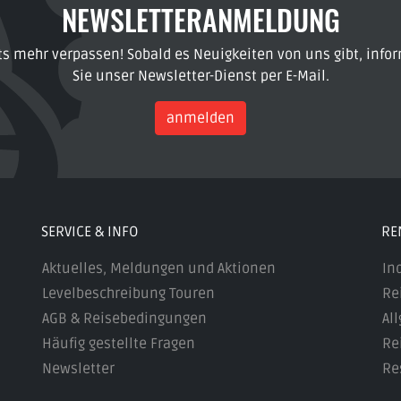
NEWSLETTERANMELDUNG
ts mehr verpassen! Sobald es Neuigkeiten von uns gibt, infor
Sie unser Newsletter-Dienst per E-Mail.
anmelden
SERVICE & INFO
RE
Aktuelles, Meldungen und Aktionen
In
Levelbeschreibung Touren
Re
AGB & Reisebedingungen
Al
Häufig gestellte Fragen
Re
Newsletter
Re