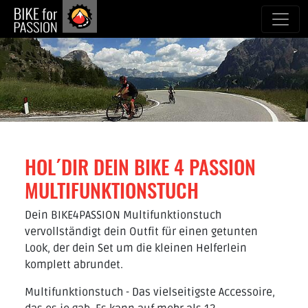
zum Inhalt
HOL´DIR DEIN BIKE 4 PASSION
MULTIFUNKTIONSTUCH
Dein BIKE4PASSION Multifunktionstuch
vervollständigt dein Outfit für einen getunten
Look, der dein Set um die kleinen Helferlein
komplett abrundet.
Multifunktionstuch - Das vielseitigste Accessoire,