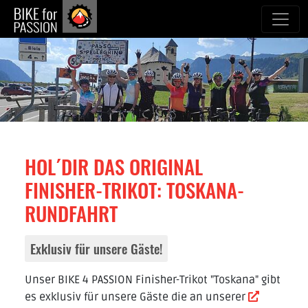
zum Inhalt
HOL´DIR DAS ORIGINAL
FINISHER-TRIKOT: TOSKANA-
RUNDFAHRT
Exklusiv für unsere Gäste!
Unser BIKE 4 PASSION Finisher-Trikot "Toskana" gibt
es exklusiv für unsere Gäste die an unserer