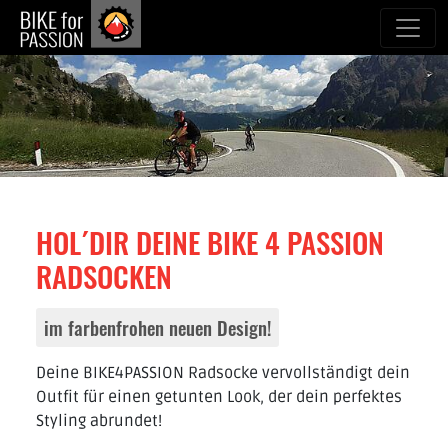
zum Inhalt
HOL´DIR DEINE BIKE 4 PASSION
RADSOCKEN
im farbenfrohen neuen Design!
Deine BIKE4PASSION Radsocke vervollständigt dein
Outfit für einen getunten Look, der dein perfektes
Styling abrundet!