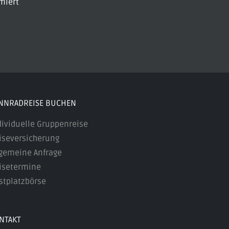
miert
NNRADREISE BUCHEN
dividuelle Gruppenreise
iseversicherung
lgemeine Anfrage
isetermine
stplatzbörse
NTAKT