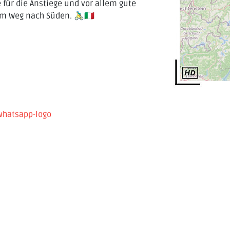
e für die Anstiege und vor allem gute
eg nach Süden. 🚴‍♂️🇮🇹