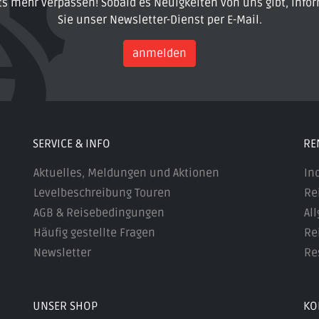
ts mehr verpassen! Sobald es Neuigkeiten von uns gibt, infor
Sie unser Newsletter-Dienst per E-Mail.
anmelden
SERVICE & INFO
RE
Aktuelles, Meldungen und Aktionen
In
Levelbeschreibung Touren
Re
AGB & Reisebedingungen
Al
Häufig gestellte Fragen
Re
Newsletter
Re
UNSER SHOP
KO