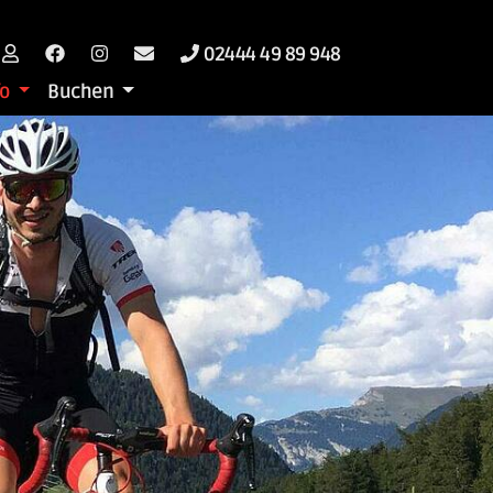
02444 49 89 948
fo
Buchen