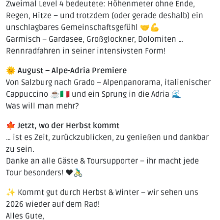
Zweimal Level 4 bedeutete: Höhenmeter ohne Ende,
Regen, Hitze – und trotzdem (oder gerade deshalb) ein
unschlagbares Gemeinschaftsgefühl 🤝💪
Garmisch – Gardasee, Großglockner, Dolomiten …
Rennradfahren in seiner intensivsten Form!
🌞
August – Alpe-Adria Premiere
Von Salzburg nach Grado – Alpenpanorama, italienischer
Cappuccino ☕🇮🇹 und ein Sprung in die Adria 🌊
Was will man mehr?
🍁
Jetzt, wo der Herbst kommt
… ist es Zeit, zurückzublicken, zu genießen und dankbar
zu sein.
Danke an alle Gäste & Toursupporter – ihr macht jede
Tour besonders! ❤️🚴‍♂️
✨ Kommt gut durch Herbst & Winter – wir sehen uns
2026 wieder auf dem Rad!
Alles Gute,