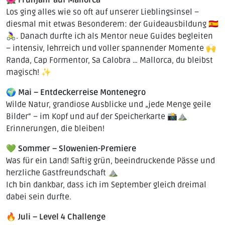
🌺
Frühjahr auf Mallorca
Los ging alles wie so oft auf unserer Lieblingsinsel –
diesmal mit etwas Besonderem: der Guideausbildung 🇪🇸
🚴‍♀️. Danach durfte ich als Mentor neue Guides begleiten
– intensiv, lehrreich und voller spannender Momente 🙌
Randa, Cap Formentor, Sa Calobra … Mallorca, du bleibst
magisch! ✨
🌍
Mai – Entdeckerreise Montenegro
Wilde Natur, grandiose Ausblicke und „jede Menge geile
Bilder“ – im Kopf und auf der Speicherkarte 📸⛰️
Erinnerungen, die bleiben!
💚
Sommer – Slowenien-Premiere
Was für ein Land! Saftig grün, beeindruckende Pässe und
herzliche Gastfreundschaft ⛰️
Ich bin dankbar, dass ich im September gleich dreimal
dabei sein durfte.
🔥
Juli – Level 4 Challenge