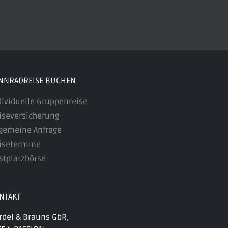
NNRADREISE BUCHEN
dividuelle Gruppenreise
iseversicherung
lgemeine Anfrage
isetermine
stplatzbörse
NTAKT
rdel & Brauns GbR,