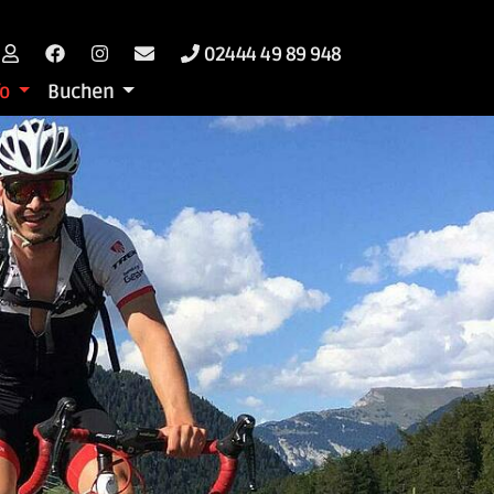
02444 49 89 948
fo
Buchen