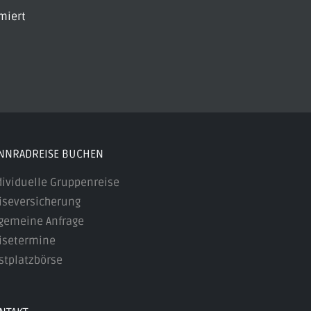
miert
NNRADREISE BUCHEN
dividuelle Gruppenreise
iseversicherung
lgemeine Anfrage
isetermine
stplatzbörse