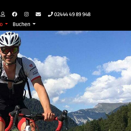
02444 49 89 948
fo
Buchen