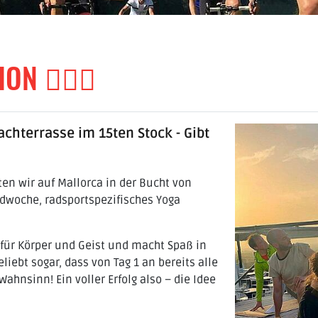
N 🧘🏽‍♀️
chterrasse im 15ten Stock - Gibt
en wir auf Mallorca in der Bucht von
dwoche, radsportspezifisches Yoga
nd für Körper und Geist und macht Spaß in
eliebt sogar, dass von Tag 1 an bereits alle
ahnsinn! Ein voller Erfolg also – die Idee