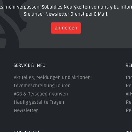
ts mehr verpassen! Sobald es Neuigkeiten von uns gibt, infor
Sie unser Newsletter-Dienst per E-Mail.
anmelden
SERVICE & INFO
RE
Aktuelles, Meldungen und Aktionen
In
Levelbeschreibung Touren
Re
AGB & Reisebedingungen
Al
Häufig gestellte Fragen
Re
Newsletter
Re